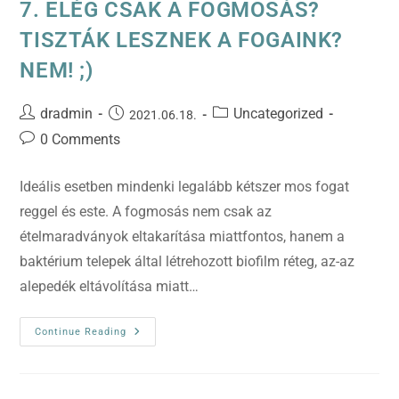
7. ELÉG CSAK A FOGMOSÁS?
TISZTÁK LESZNEK A FOGAINK?
NEM! ;)
Post
Post
dradmin
Uncategorized
Post
2021.06.18.
author:
category:
published:
Post
0 Comments
comments:
Ideális esetben mindenki legalább kétszer mos fogat
reggel és este. A fogmosás nem csak az
ételmaradványok eltakarítása miattfontos, hanem a
baktérium telepek által létrehozott biofilm réteg, az-az
alepedék eltávolítása miatt…
7.
Continue Reading
Elég
Csak
A
Fogmosás?
Tiszták