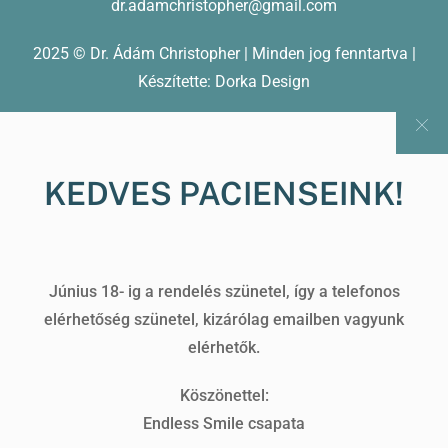
dr.adamchristopher@gmail.com
2025 © Dr. Ádám Christopher | Minden jog fenntartva |
Készítette:
Dorka Design
KEDVES PACIENSEINK!
Június 18- ig a rendelés szünetel, így a telefonos
elérhetőség szünetel, kizárólag emailben vagyunk
elérhetők.
Köszönettel:
Endless Smile csapata