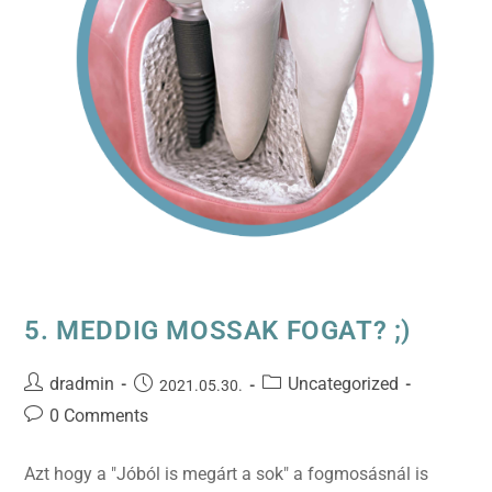
5. MEDDIG MOSSAK FOGAT? ;)
Post
Post
dradmin
Uncategorized
Post
2021.05.30.
author:
category:
published:
Post
0 Comments
comments:
Azt hogy a "Jóból is megárt a sok" a fogmosásnál is