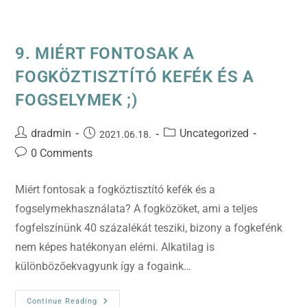
9. MIÉRT FONTOSAK A
FOGKÖZTISZTÍTÓ KEFÉK ÉS A
FOGSELYMEK ;)
Post
Post
dradmin
Uncategorized
Post
2021.06.18.
author:
category:
published:
Post
0 Comments
comments:
Miért fontosak a fogköztisztító kefék és a
fogselymekhasználata? A fogközöket, ami a teljes
fogfelszínünk 40 százalékát tesziki, bizony a fogkefénk
nem képes hatékonyan elérni. Alkatilag is
különbözőekvagyunk így a fogaink…
9.
Continue Reading