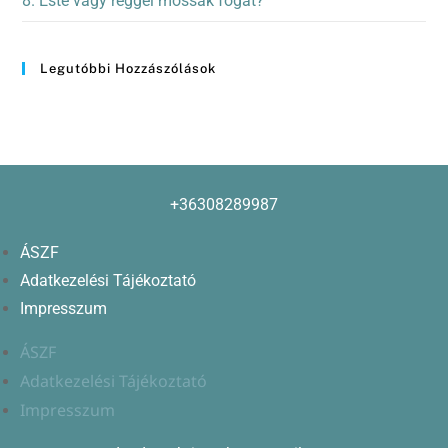
8. Este vagy reggel mossak fogat?
Legutóbbi Hozzászólások
+36308289987
ÁSZF
Adatkezelési Tájékoztató
Impresszum
ÁSZF
Adatkezelési Tájékoztató
Impresszum