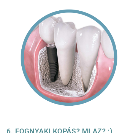
Lesznek
A
Fogaink?
Nem!
;)
6. FOGNYAKI KOPÁS? MI AZ? ;)