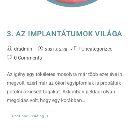
3. AZ IMPLANTÁTUMOK VILÁGA
Post
Post
dradmin
Uncategorized
Post
2021.05.28.
author:
category:
published:
Post
0 Comments
comments:
Az igény egy tökéletes mosolyra már több ezer éve in
megvolt, ezért már az ókori egyiptomiak is probálták
pótolni a kiesett fagakat. Akkoriban például olyan
megoldás volt, hogy egy korábban…
3.
Continue Reading
Az
Implantátumok
Világa