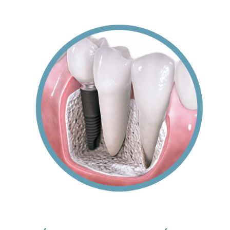
Fogat?