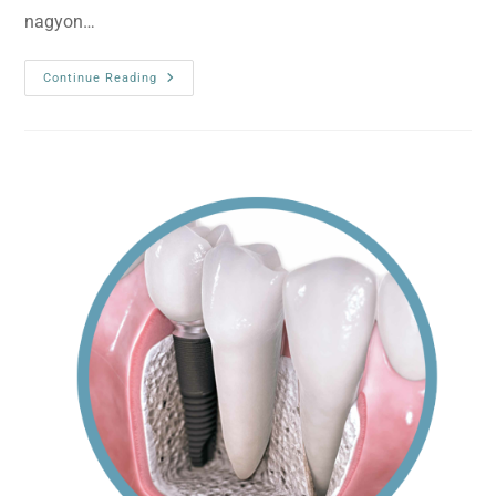
nagyon…
12.
Continue Reading
10
Dolog
Amitől
Feleslegesen
Félsz
A
Fogorvosnál
;)